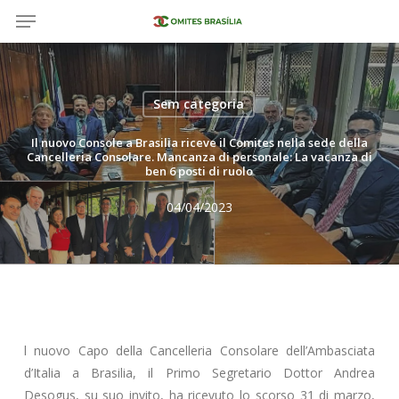
Menu
Salta
al
contenuto
principale
Sem categoria
Il nuovo Console a Brasilia riceve il Comites nella sede della
Cancelleria Consolare. Mancanza di personale: La vacanza di
ben 6 posti di ruolo
04/04/2023
l nuovo Capo della Cancelleria Consolare dell’Ambasciata
d’Italia a Brasilia, il Primo Segretario Dottor Andrea
Desogus, su suo invito, ha ricevuto lo scorso 31 di marzo,