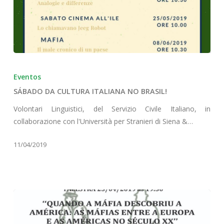
SÁBADO
DA
Eventos
CULTURA
SÁBADO DA CULTURA ITALIANA NO BRASIL!
ITALIANA
NO
Volontari Linguistici, del Servizio Civile Italiano, in
BRASIL!
collaborazione con l'Università per Stranieri di Siena &…
11/04/2019