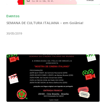
SEMANA
DE
Eventos
CULTURA
SEMANA DE CULTURA ITALIANA – em Goiânia!
ITALIANA
–
30/05/2019
em
Goiânia!
Semana