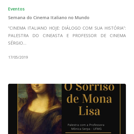
do
Eventos
Cinema
Semana do Cinema Italiano no Mundo
Italiano
no
“CINEMA ITALIANO HOJE: DIÁLOGO COM SUA HISTÓRIA”:
Mundo
PALESTRA DO CINEASTA E PROFESSOR DE CINEMA
SÉRGIO…
17/05/2019