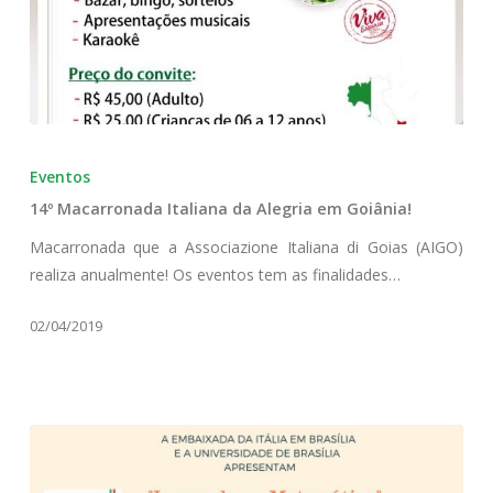
14º
Macarronada
Eventos
Italiana
14º Macarronada Italiana da Alegria em Goiânia!
da
Alegria
Macarronada que a Associazione Italiana di Goias (AIGO)
em
realiza anualmente! Os eventos tem as finalidades…
Goiânia!
02/04/2019