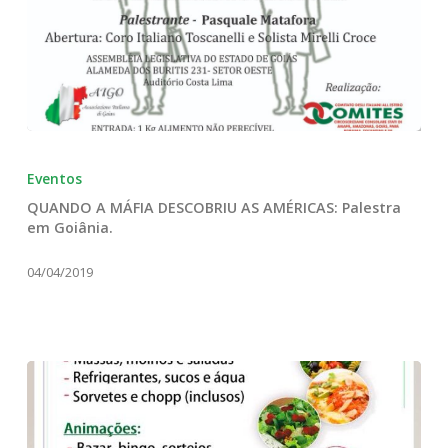
QUANDO
A
Eventos
MÁFIA
QUANDO A MÁFIA DESCOBRIU AS AMÉRICAS: Palestra
DESCOBRIU
em Goiânia.
AS
AMÉRICAS:
04/04/2019
Palestra
em
Goiânia.