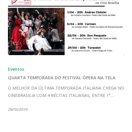
QUARTA
TEMPORADA
Eventos
DO
QUARTA TEMPORADA DO FESTIVAL ÓPERA NA TELA
FESTIVAL
ÓPERA
O MELHOR DA ÚLTIMA TEMPORADA ITALIANA CHEGA NO
NA
CINEBRASILIA COM 4 RÉCITAS ITALIANAS, ENTRE 1°…
TELA
28/03/2019