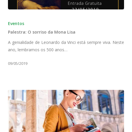
Palestra:
O
Eventos
sorriso
Palestra: O sorriso da Mona Lisa
da
Mona
A genialidade de Leonardo da Vinci está sempre viva. Neste
Lisa
ano, lembramos os 500 anos…
09/05/2019